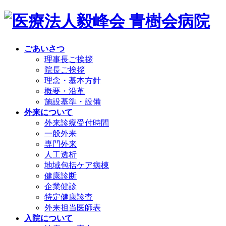
ごあいさつ
理事長ご挨拶
院長ご挨拶
理念・基本方針
概要・沿革
施設基準・設備
外来について
外来診療受付時間
一般外来
専門外来
人工透析
地域包括ケア病棟
健康診断
企業健診
特定健康診査
外来担当医師表
入院について