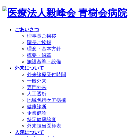
ごあいさつ
理事長ご挨拶
院長ご挨拶
理念・基本方針
概要・沿革
施設基準・設備
外来について
外来診療受付時間
一般外来
専門外来
人工透析
地域包括ケア病棟
健康診断
企業健診
特定健康診査
外来担当医師表
入院について