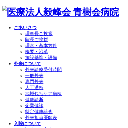
ごあいさつ
理事長ご挨拶
院長ご挨拶
理念・基本方針
概要・沿革
施設基準・設備
外来について
外来診療受付時間
一般外来
専門外来
人工透析
地域包括ケア病棟
健康診断
企業健診
特定健康診査
外来担当医師表
入院について