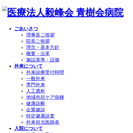
ごあいさつ
理事長ご挨拶
院長ご挨拶
理念・基本方針
概要・沿革
施設基準・設備
外来について
外来診療受付時間
一般外来
専門外来
人工透析
地域包括ケア病棟
健康診断
企業健診
特定健康診査
外来担当医師表
入院について