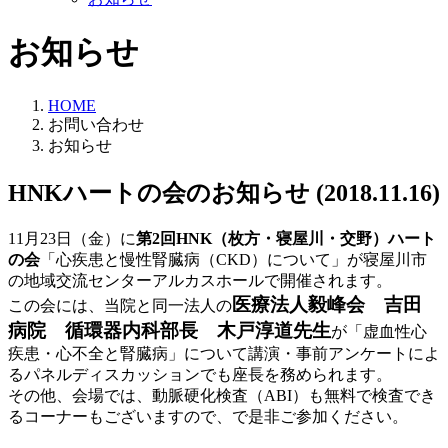
お知らせ
HOME
お問い合わせ
お知らせ
HNKハートの会のお知らせ
(2018.11.16)
11月23日（金）に
第2回HNK（枚方・寝屋川・交野）ハート
の会
「心疾患と慢性腎臓病（CKD）について」が寝屋川市
の地域交流センターアルカスホールで開催されます。
医療法人毅峰会 吉田
この会には、当院と同一法人の
病院 循環器内科部長 木戸淳道先生
が「虚血性心
疾患・心不全と腎臓病」について講演・事前アンケートによ
るパネルディスカッションでも座長を務められます。
その他、会場では、動脈硬化検査（ABI）も無料で検査でき
るコーナーもございますので、で是非ご参加ください。