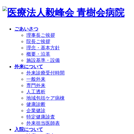
ごあいさつ
理事長ご挨拶
院長ご挨拶
理念・基本方針
概要・沿革
施設基準・設備
外来について
外来診療受付時間
一般外来
専門外来
人工透析
地域包括ケア病棟
健康診断
企業健診
特定健康診査
外来担当医師表
入院について