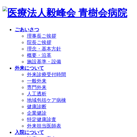
ごあいさつ
理事長ご挨拶
院長ご挨拶
理念・基本方針
概要・沿革
施設基準・設備
外来について
外来診療受付時間
一般外来
専門外来
人工透析
地域包括ケア病棟
健康診断
企業健診
特定健康診査
外来担当医師表
入院について